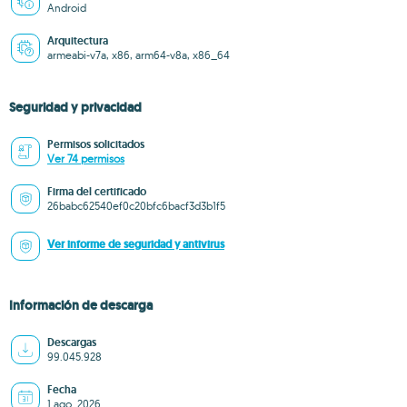
Android
Arquitectura
armeabi-v7a, x86, arm64-v8a, x86_64
Seguridad y privacidad
Permisos solicitados
Ver 74 permisos
Firma del certificado
26babc62540ef0c20bfc6bacf3d3b1f5
Ver informe de seguridad y antivirus
Información de descarga
Descargas
99.045.928
Fecha
1 ago. 2026