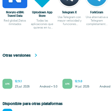
Novyro eSIM:
Uptodown App
Telegram X
ForkGram
Travel Data
Store
Usa Telegram con
Una alternativa a
Red global,Datos
Todas las
mayor velocidad y
Telegram
ilimitados
aplicaciones que
funciones
completamente
quieras en tu
experimentales
personalizable
terminal Android
Otras versiones
12.9.1
12.9.0
APK
APK
23 jul. 2026
Android + 5.0
14 jul. 2026
Android 
Disponible para otras plataformas