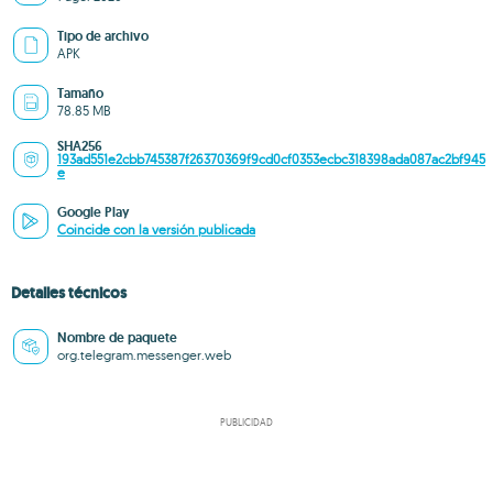
Tipo de archivo
APK
Tamaño
78.85 MB
SHA256
193ad551e2cbb745387f26370369f9cd0cf0353ecbc318398ada087ac2bf945
e
Google Play
Coincide con la versión publicada
Detalles técnicos
Nombre de paquete
org.telegram.messenger.web
PUBLICIDAD