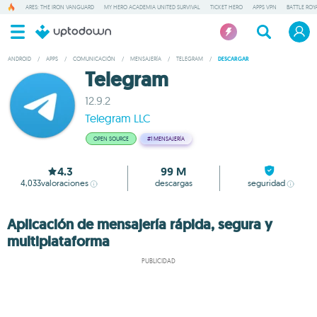
ARES: THE IRON VANGUARD
MY HERO ACADEMIA UNITED SURVIVAL
TICKET HERO
APPS VPN
BATTLE ROY
ANDROID
/
APPS
/
COMUNICACIÓN
/
MENSAJERÍA
/
TELEGRAM
/
DESCARGAR
Telegram
12.9.2
Telegram LLC
OPEN SOURCE
#1
MENSAJERÍA
4.3
99 M
4,033
valoraciones
descargas
seguridad
Aplicación de mensajería rápida, segura y
multiplataforma
PUBLICIDAD