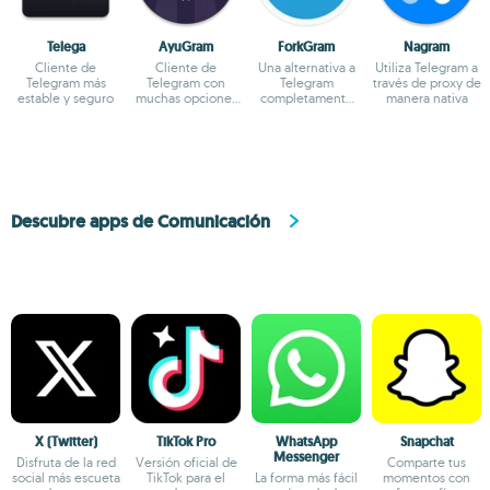
Telega
AyuGram
ForkGram
Nagram
Cliente de
Cliente de
Una alternativa a
Utiliza Telegram a
Telegram más
Telegram con
Telegram
través de proxy de
estable y seguro
muchas opciones
completamente
manera nativa
de
personalizable
personalización
Descubre apps de Comunicación
X (Twitter)
TikTok Pro
WhatsApp
Snapchat
Messenger
Disfruta de la red
Versión oficial de
Comparte tus
social más escueta
TikTok para el
La forma más fácil
momentos con