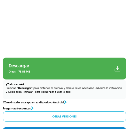
Descargar
Gratis
78.85 MB
¿Y ahora qué?
Presiona
"Descargar"
para obtener el archivo y ábrelo. Si es necesario, autoriza la instalación
y luego toca
"Instalar"
para comenzar a usar la app
Cómo instalar esta app en tu dispositivo Android
Preguntas frecuentes
OTRAS VERSIONES